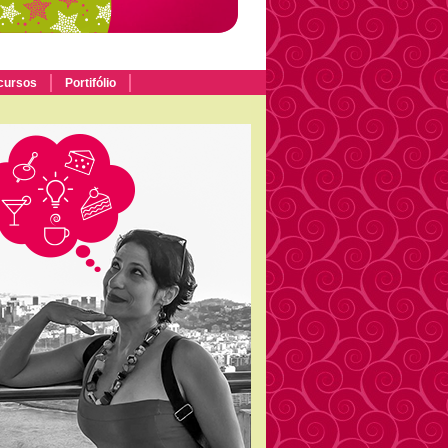
cursos
Portifólio