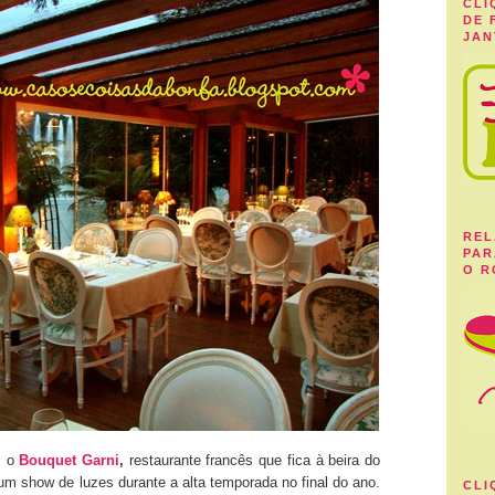
CLI
DE 
JAN
REL
PAR
O R
s o
Bouquet Garni
,
restaurante francês que fica à beira do
um show de luzes durante a alta temporada no final do ano.
CLI