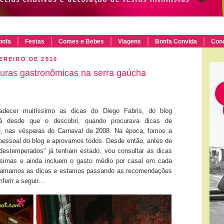
onfa
Festas
Comes e Bebes
Viagens
Bonfa Convida
Con
EREIRO DE 2010
uras gastronômicas na serra gaúcha
adecer muitíssimo as dicas do Diego Fabris, do blog
ã desde que o descobri, quando procurava dicas de
e, nas vésperas do Carnaval de 2008. Na época, fomos a
 pessoal do blog e aprovamos todos. Desde então, antes de
 “destemperados” já tenham estado, vou consultar as dicas
ssimas e ainda incluem o gasto médio por casal em cada
z, amamos as dicas e estamos passando as recomendações
ferir a seguir…