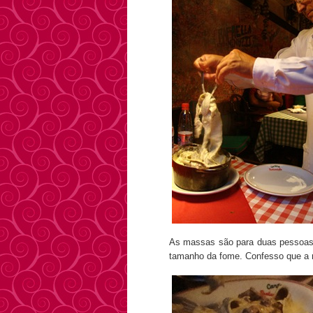
As massas são para duas pessoas,
tamanho da fome. Confesso que a n