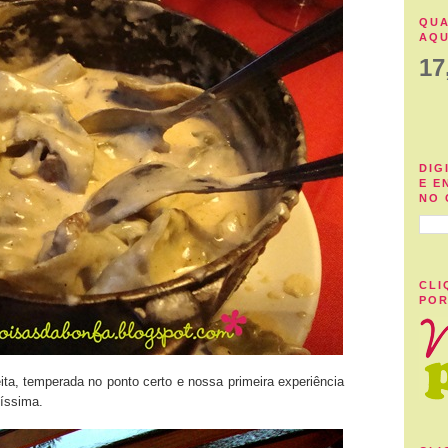
QUA
AQU
17
DIG
E E
NO 
CLI
POR
ta, temperada no ponto certo e nossa primeira experiência
díssima.