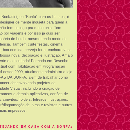
a Bonfadini, ou "Bonfa" para os íntimos, é
designer de mente inquieta para quem a
 não tem espaço pra monotonia. Tem
o por viagens e por isso já quis ser
ssária de bordo, mesmo tendo medo de
ulência. Também curte festas, cinema,
s, boa comida, cerveja forte, cachorro vira-
, bossa nova, decoração e ilustração. Ama o
rente e o inusitado! Formada em Desenho
strial com Habilitação em Programação
al desde 2000, atualmente administra a loja
AS DA BONFA, além de trabalhar como
-lancer desenvolvendo projetos de
idade Visual, incluindo a criação de
marcas e demais aplicativos, cartões de
a, convites, folders, letreiros, ilustrações,
t/diagramação de livros e revistas e outros
riais impressos.
TEJANDO EM CASA COM A BONFA: