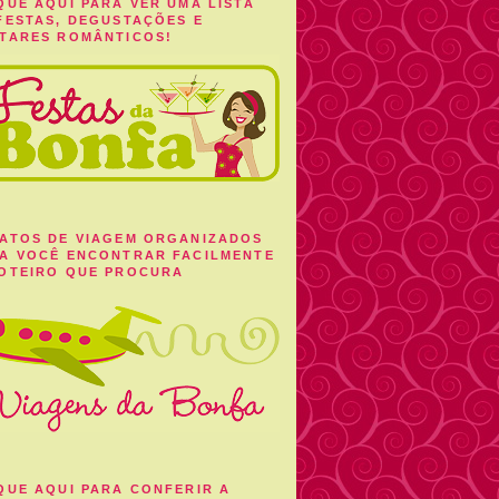
QUE AQUI PARA VER UMA LISTA
FESTAS, DEGUSTAÇÕES E
TARES ROMÂNTICOS!
ATOS DE VIAGEM ORGANIZADOS
A VOCÊ ENCONTRAR FACILMENTE
OTEIRO QUE PROCURA
QUE AQUI PARA CONFERIR A