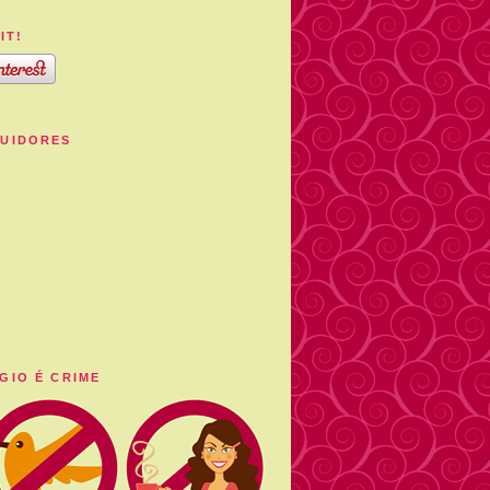
IT!
UIDORES
GIO É CRIME