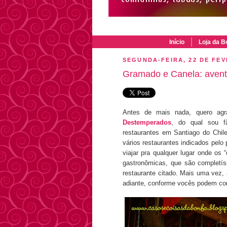
Início
Loja da B
SEGUNDA-FEIRA, 22 DE FEV
Gramado e Canela: avent
Antes de mais nada, quero agr
Destemperados
, do qual sou f
restaurantes em Santiago do Chil
vários restaurantes indicados pelo
viajar pra qualquer lugar onde os
gastronômicas, que são completí
restaurante citado. Mais uma ve
adiante, conforme vocês podem con