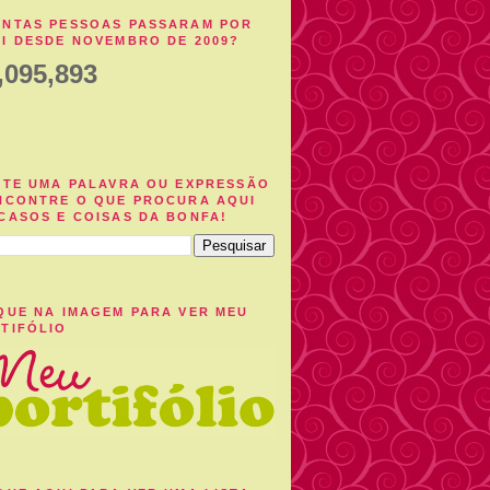
NTAS PESSOAS PASSARAM POR
I DESDE NOVEMBRO DE 2009?
,095,893
ITE UMA PALAVRA OU EXPRESSÃO
NCONTRE O QUE PROCURA AQUI
CASOS E COISAS DA BONFA!
QUE NA IMAGEM PARA VER MEU
TIFÓLIO