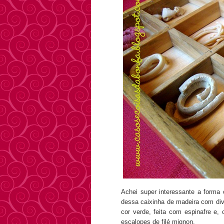
Achei super interessante a form
dessa caixinha de madeira com div
cor verde, feita com espinafre e
escalopes de filé mignon.