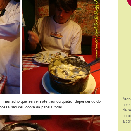
Aten
 mas acho que servem até três ou quatro, dependendo do
ness
ossa não deu conta da panela toda!
de m
ou c
a co