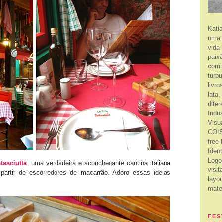
Kati
uma 
vida
paixã
comi
turb
livro
lata
dife
Indu
Visu
COIS
free
Ident
Logo
tasciutta
, uma verdadeira e aconchegante cantina italiana
visit
 partir de escorredores de macarrão. Adoro essas ideias
layou
mate
FES