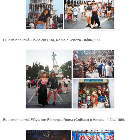
Eu e minha irmã Flávia em Pisa, Roma e Veneza - Itália, 1996
Eu e minha irmã Flávia em Florença, Roma (Coliseu) e Veneza - Itália, 1996