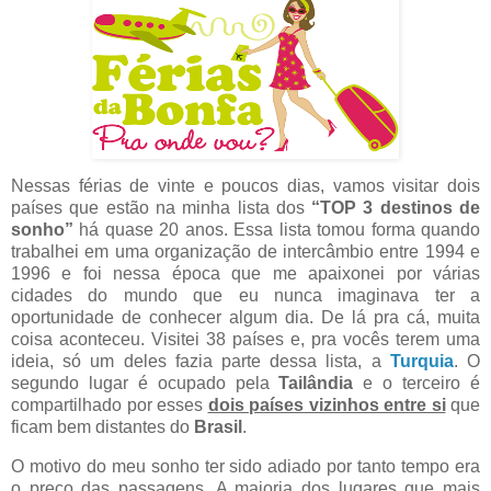
Nessas férias de vinte e poucos dias, vamos visitar dois
países que estão na minha lista dos
“TOP 3 destinos de
sonho”
há quase 20 anos. Essa lista tomou forma quando
trabalhei em uma organização de intercâmbio entre 1994 e
1996 e foi nessa época que me apaixonei por várias
cidades do mundo que eu nunca imaginava ter a
oportunidade de conhecer algum dia. De lá pra cá, muita
coisa aconteceu. Visitei 38 países e, pra vocês terem uma
ideia, só um deles fazia parte dessa lista, a
Turquia
. O
segundo lugar é ocupado pela
Tailândia
e o terceiro é
compartilhado por esses
dois países vizinhos entre si
que
ficam bem distantes do
Brasil
.
O motivo do meu sonho ter sido adiado por tanto tempo era
o preço das passagens. A maioria dos lugares que mais