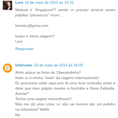
Leni
10 de maio de 2013 às 15:31
Malasia e Singapura!!!! sendo vc preciso arriscar esses
palpites "pitorescos" rsrsrs....
leninery@gmai.com
beijos e ótima viagem!!!
Leni
Responder
Unknown
10 de maio de 2013 às 16:05
Ahhh adorei as fotos de 19eestrelinha!!
Katia vc é minha "ídala" da viagens internacionais!
Eu precisava voltar aqui pois fiz uma leve confusão antes e
dizer que meu palpite mesmo é Austrália e Nova Zelândia.
Acertei?
Tenha uma viagem maravilhosa!!!
Mas me diz uma coisa: vc não vai mesmo dar um pulinho
na Indonésia? kkkkk
bjs