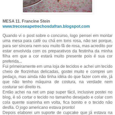
MESA 11. Francine Stein
www.trecoseapetrechosdafran.blogspot.com
Quando vi o post sobre o concurso, logo pensei em montar
uma mesa para café ou chá em tons rosa, não sei porque,
para ser sincera nem sou muito fã de rosa, mas acredito por
estar envolvida com os preparativos da festinha da minha
filha em que a cor estará muito presente pois é sua cor
preferida...
Fui primeiramente em uma loja de tecidos e achei um tecido
cheio de florzinhas delicadas, gostei muito e comprei um
pedaço, mas ainda não tinha idéia do que fazer com ele, já
que não tenho máquina de costura, na verdade nem
costurar sei direito rs.
Então achei na net um pap super fácil, inclusive postei no
blog, é só cortar o tecido no tamanho desejado e colar com
cola quente sianinha em volta, fica bonito e o tecido não
desfia. O jogo americano estava pronto!
Depois elaborei um suporte de cupcake que já estava na