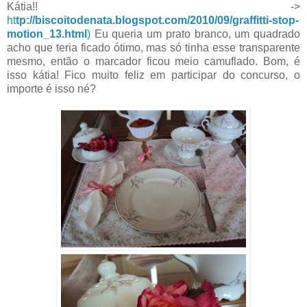
Kátia!! ->
ht
tp://biscoitodenata.blogspot.com/2010/09/graffitti-stop-
motion_13.html
)
Eu queria um prato branco, um quadrado
acho que teria ficado ótimo, mas só tinha esse transparente
mesmo, então o marcador ficou meio camuflado. Bom, é
isso kátia! Fico muito feliz em participar do concurso, o
importe é isso né?