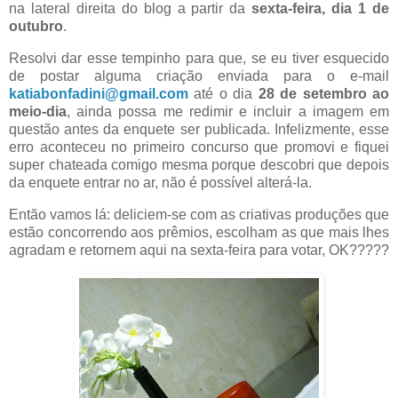
na lateral direita do blog a partir da
sexta-feira, dia 1 de
outubro
.
Resolvi dar esse tempinho para que, se eu tiver esquecido
de postar alguma criação enviada para o e-mail
katiabonfadini@gmail.com
até o dia
28 de setembro ao
meio-dia
, ainda possa me redimir e incluir a imagem em
questão antes da enquete ser publicada. Infelizmente, esse
erro aconteceu no primeiro concurso que promovi e fiquei
super chateada comigo mesma porque descobri que depois
da enquete entrar no ar, não é possível alterá-la.
Então vamos lá: deliciem-se com as criativas produções que
estão concorrendo aos prêmios, escolham as que mais lhes
agradam e retornem aqui na sexta-feira para votar, OK?????