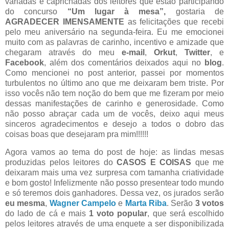
variadas e caprichadas dos leitores que estão participando
do concurso
“Um lugar à mesa”,
gostaria de
AGRADECER IMENSAMENTE
as felicitações que recebi
pelo meu aniversário na segunda-feira. Eu me emocionei
muito com as palavras de carinho, incentivo e amizade que
chegaram através do meu
e-mail
,
Orkut
,
Twitter
, e
Facebook
, além dos comentários deixados aqui no
blog
.
Como mencionei no post anterior, passei por momentos
turbulentos no último ano que me deixaram bem triste. Por
isso vocês não tem noção do bem que me fizeram por meio
dessas manifestações de carinho e generosidade. Como
não posso abraçar cada um de vocês, deixo aqui meus
sinceros agradecimentos e desejo a todos o dobro das
coisas boas que desejaram pra mim!!!!!!
Agora vamos ao tema do post de hoje: as lindas mesas
produzidas pelos leitores do
CASOS E COISAS
que me
deixaram mais uma vez surpresa com tamanha criatividade
e bom gosto! Infelizmente não posso presentear todo mundo
e só teremos dois ganhadores. Dessa vez, os jurados serão
eu mesma
,
Wagner Campelo
e
Marta Riba
. Serão
3 votos
do lado de cá e mais
1 voto popular
, que será escolhido
pelos leitores através de uma enquete a ser disponibilizada