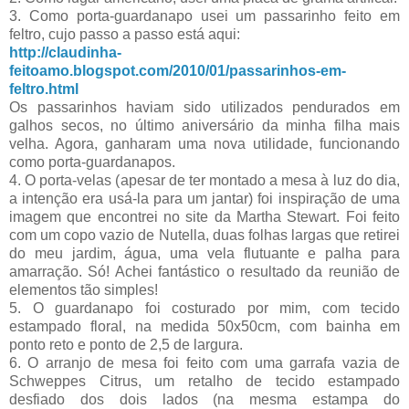
3. Como porta-guardanapo usei um passarinho feito em
feltro, cujo passo a passo está aqui:
http://claudinha-
feitoamo.blogspot.com/2010/01/passarinhos-em-
feltro.html
Os passarinhos haviam sido utilizados pendurados em
galhos secos, no último aniversário da minha filha mais
velha. Agora, ganharam uma nova utilidade, funcionando
como porta-guardanapos.
4. O porta-velas (apesar de ter montado a mesa à luz do dia,
a intenção era usá-la para um jantar) foi inspiração de uma
imagem que encontrei no site da Martha Stewart. Foi feito
com um copo vazio de Nutella, duas folhas largas que retirei
do meu jardim, água, uma vela flutuante e palha para
amarração. Só! Achei fantástico o resultado da reunião de
elementos tão simples!
5. O guardanapo foi costurado por mim, com tecido
estampado floral, na medida 50x50cm, com bainha em
ponto reto e ponto de 2,5 de largura.
6. O arranjo de mesa foi feito com uma garrafa vazia de
Schweppes Citrus, um retalho de tecido estampado
desfiado dos dois lados (na mesma estampa do