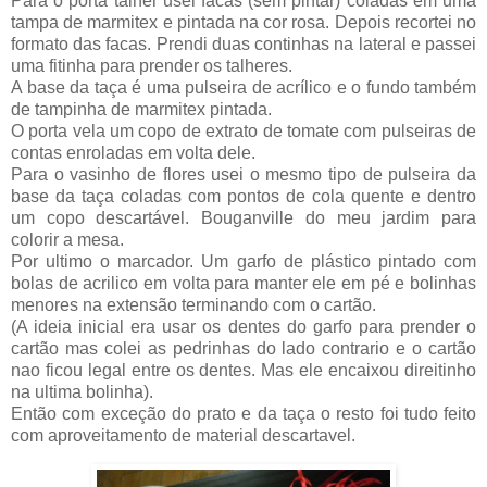
Para o porta talher usei facas (sem pintar) coladas em uma
tampa de marmitex e pintada na cor rosa. Depois recortei no
formato das facas. Prendi duas continhas na lateral e passei
uma fitinha para prender os talheres.
A base da taça é uma pulseira de acrílico e o fundo também
de tampinha de marmitex pintada.
O porta vela um copo de extrato de tomate com pulseiras de
contas enroladas em volta dele.
Para o vasinho de flores usei o mesmo tipo de pulseira da
base da taça coladas com pontos de cola quente e dentro
um copo descartável. Bouganville do meu jardim para
colorir a mesa.
Por ultimo o marcador. Um garfo de plástico pintado com
bolas de acrilico em volta para manter ele em pé e bolinhas
menores na extensão terminando com o cartão.
(A ideia inicial era usar os dentes do garfo para prender o
cartão mas colei as pedrinhas do lado contrario e o cartão
nao ficou legal entre os dentes. Mas ele encaixou direitinho
na ultima bolinha).
Então com exceção do prato e da taça o resto foi tudo feito
com aproveitamento de material descartavel.