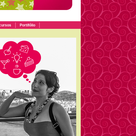
cursos
Portifólio