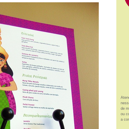
Aten
ness
de m
ou c
a co