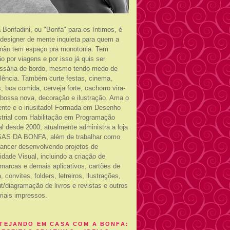
a Bonfadini, ou "Bonfa" para os íntimos, é
designer de mente inquieta para quem a
 não tem espaço pra monotonia. Tem
o por viagens e por isso já quis ser
ssária de bordo, mesmo tendo medo de
ulência. Também curte festas, cinema,
s, boa comida, cerveja forte, cachorro vira-
, bossa nova, decoração e ilustração. Ama o
rente e o inusitado! Formada em Desenho
strial com Habilitação em Programação
al desde 2000, atualmente administra a loja
AS DA BONFA, além de trabalhar como
-lancer desenvolvendo projetos de
idade Visual, incluindo a criação de
marcas e demais aplicativos, cartões de
a, convites, folders, letreiros, ilustrações,
t/diagramação de livros e revistas e outros
riais impressos.
TEJANDO EM CASA COM A BONFA: