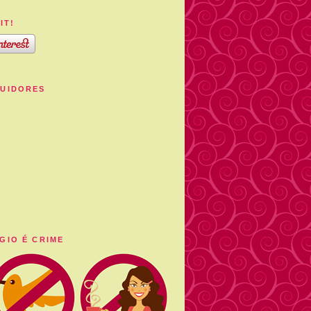
IT!
UIDORES
GIO É CRIME