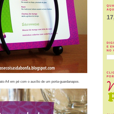
QUA
AQU
17
DIG
E E
NO 
CLI
POR
mato A4 em pé com o auxílio de um porta-guardanapos.