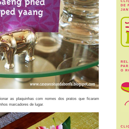
CLI
DE 
JAN
REL
PAR
O R
cionar as plaquinhas com nomes dos pratos que ficaram
inhos marcadores de lugar.
CLI