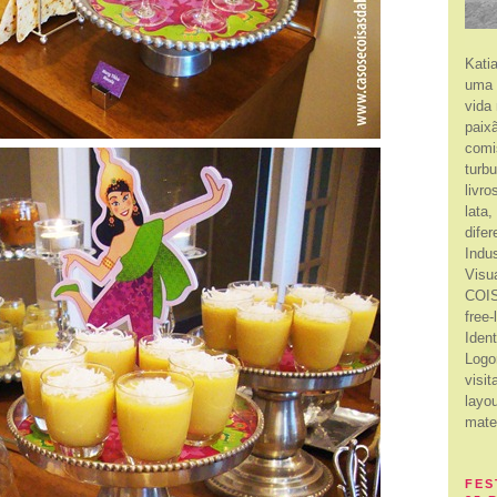
Kati
uma 
vida
paixã
comi
turb
livro
lata
dife
Indu
Visu
COIS
free
Ident
Logo
visit
layou
mate
FES