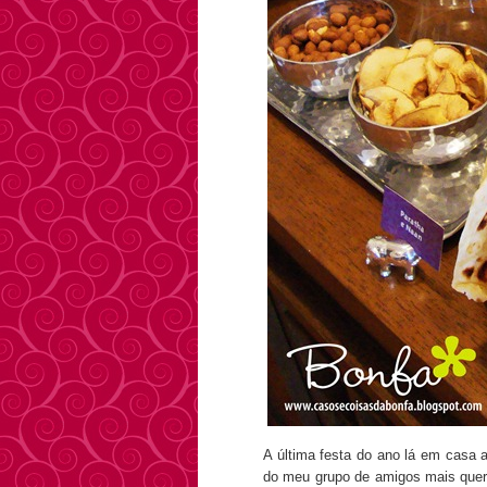
A última festa do ano lá em casa 
do meu grupo de amigos mais quer