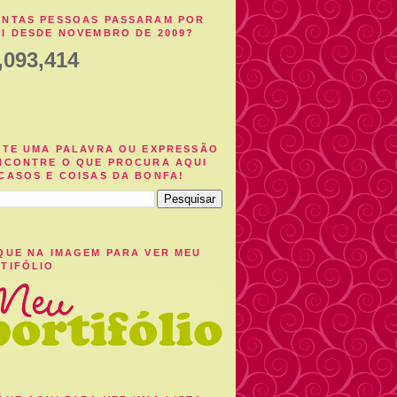
NTAS PESSOAS PASSARAM POR
I DESDE NOVEMBRO DE 2009?
,093,414
ITE UMA PALAVRA OU EXPRESSÃO
NCONTRE O QUE PROCURA AQUI
CASOS E COISAS DA BONFA!
QUE NA IMAGEM PARA VER MEU
TIFÓLIO