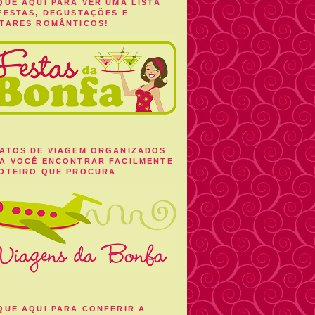
QUE AQUI PARA VER UMA LISTA
FESTAS, DEGUSTAÇÕES E
TARES ROMÂNTICOS!
ATOS DE VIAGEM ORGANIZADOS
A VOCÊ ENCONTRAR FACILMENTE
OTEIRO QUE PROCURA
QUE AQUI PARA CONFERIR A