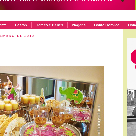
onfa
Festas
Comes e Bebes
Viagens
Bonfa Convida
Con
ZEMBRO DE 2010